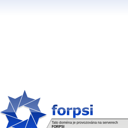
Tato doména je provozována na serverech
FORPSI